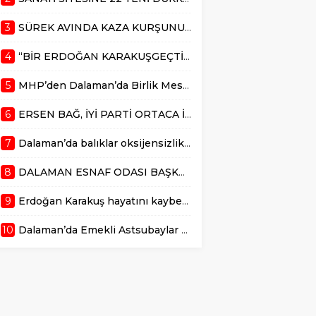
Programa, MHP
Parti’den meclis
Muğla İl Başkanı
üyesi olan Ersen Bağ,
3
SÜREK AVINDA KAZA KURŞUNU CAN ALDI
Burak Demirel,
partisinin 18 Ekim
Dalaman İlçe...
2025 günü yapılacak
4
“BİR ERDOĞAN KARAKUŞGEÇTİ DALAMAN dan”
olan ilçe kongresinde
başlanlığa aday
5
MHP’den Dalaman’da Birlik Mesajı
olduğunu açıkladı....
6
ERSEN BAĞ, İYİ PARTİ ORTACA İLÇE BAŞKANLIĞINA ADAY
7
Dalaman’da balıklar oksijensizlikten telef oldu
8
DALAMAN ESNAF ODASI BAŞKAN ADAYI TUNAHAN KÜÇÜK’TEN DALAMAN ESNAFLARININ FAYDALANABİLECEĞİ EĞİTİM ANLAŞMASI
9
Erdoğan Karakuş hayatını kaybetti
10
Dalaman’da Emekli Astsubaylar Özlük Hakları İçin Çağrı yaptı