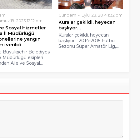
em
Gündem
Eylül 23, 2014 1:32 pm
uz 19, 2023 12:12 pm
Kuralar çekildi, heyecan
ve Sosyal Hizmetler
başlıyor…
a İl Müdürlüğü
Kuralar çekildi, heyecan
onellerine yangın
başlıyor… 2014-2015 Futbol
mi verildi
Sezonu Süper Amatör Lig,...
 Büyükşehir Belediyesi
ye Müdürlüğü ekipleri
ndan Aile ve Sosyal...