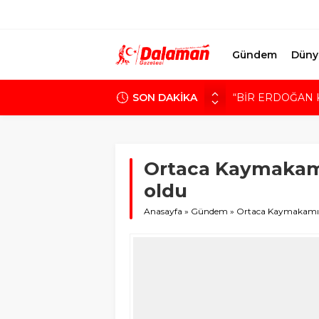
Gündem
Düny
“BİR ERDOĞAN 
SON DAKİKA
MHP’den Dalaman’
BAŞKAN SEZER 
SANAYİ SİTESİN
Ortaca Kaymakamı 
SÜREK AVINDA 
oldu
Anasayfa
»
Gündem
»
Ortaca Kaymakamı Yı