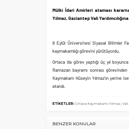
Mülki İdari Amirleri ataması kara
Yılmaz, Gaziantep Vali Yardımcılığına
9 Eylül Üniversitesi Siyasal Bilimler 
kaymakamlığı görevini yürütüyordu.
Ortaca ’da görev yaptığı üç yıl boyun
Ramazan bayramı sonrası görevinden ay
Kaymakam Hüseyin Yılmaz’ın yerine ise 
atandı.
ETİKETLER:
Ortaca Kaymakamı Yılmaz
,
Vali
BENZER KONULAR