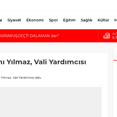
a
Siyaset
Ekonomi
Spor
Eğitim
Sağlık
Kültür
M
KARAKUŞGEÇTİ DALAMAN dan”
AL
5.
da Birlik Mesajı
Bİ
DURMUŞ, BELEDİYENİN BORCUNU AÇIKLADI
10
E 22 YENİ DÜKKAN
Yılmaz, Vali Yardımcısı
DO
41
KAZA KURŞUNU CAN ALDI
EU
49
lmaz, Vali Yardımcısı oldu