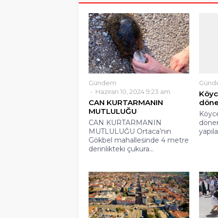
Gündem
Günd
Haziran 10, 2024 9:23 am
Köyc
CAN KURTARMANIN
dön
MUTLULUĞU
Köyce
CAN KURTARMANIN
dönem
MUTLULUĞU Ortaca’nın
yapıla
Gökbel mahallesinde 4 metre
derinlikteki çukura...