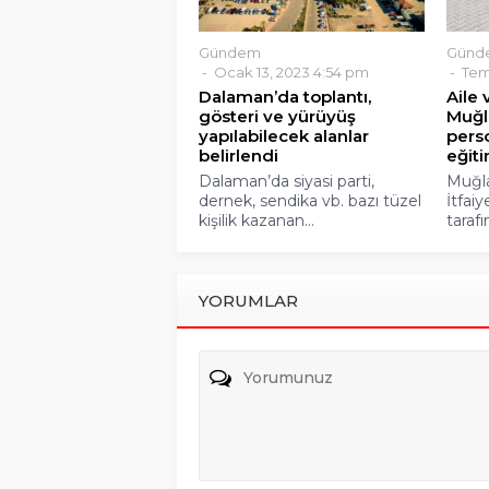
Gündem
Günd
Ocak 13, 2023 4:54 pm
Temm
Dalaman’da toplantı,
Aile 
gösteri ve yürüyüş
Muğl
yapılabilecek alanlar
pers
belirlendi
eğiti
Dalaman’da siyasi parti,
Muğla
dernek, sendika vb. bazı tüzel
İtfai
kişilik kazanan...
tarafı
YORUMLAR