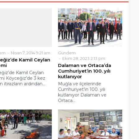
em
Nisan 7, 2014 9:21 am
Gündem
Ekim 28, 2023 2:13 pm
eğiz’de Kamil Ceylan
emi
Dalaman ve Ortaca’da
Cumhuriyet’in 100. yılı
ğiz’de Kamil Ceylan
kutlanıyor
i Köyceğiz’de 3 kez
n itirazların ardından...
Muğla ve ilçelerinde
Cumhuriyet’in 100. yılı
kutlanıyor Dalaman ve
Ortaca...