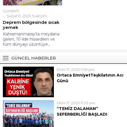
Gündem
Şubat 9, 2023 5:48 pm
Deprem bölgesinde sıcak
yemek
Kahramanmaraş’ta meydana
gelen, 10 ilde hissedilen ve
tüm dünyayı üzüntüye...
GÜNCEL HABERLER
Ekim 17, 2025 5:59 pm
Ortaca EmniyetTeşkilatının Acı
Günü
Ortaca İlçe Emniyet
Müdürlüğü’nde görevli polis
memuru 47 yaşındaki Engin
Ekim 17, 2025 11:33 am
Kanat geçirdiği kalp krizi sonucu
“TEMİZ DALAMAN”
hayatını kaybetti.Engin Kanat’ın,
SEFERBERLİĞİ BAŞLADI
üç gün önce anjiyo olduğu,
“TEMİZ DALAMAN”
evinde istirahat ettiği dönemde
SEFERBERLİĞİ BAŞLADI