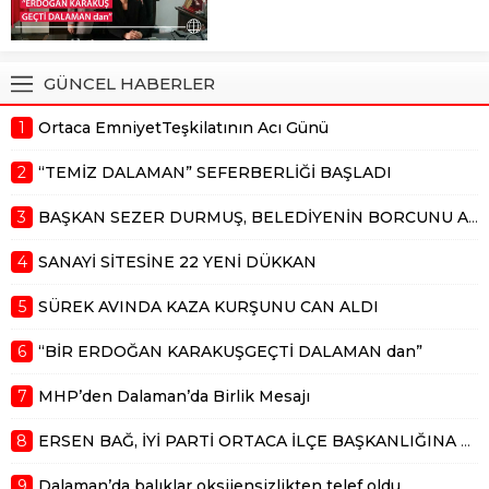
6 Ekim 2025 günü toprağa
günü Dalaman İncebel
verdiğimiz Erdoğan Karakuş,
mevkisinde yapılan sürek...
Dalaman a hem mesleki ve
hemde siyasi olarak 50 yılı aşkın
GÜNCEL HABERLER
hizmet vermişti. Dalaman ın ağır
abisi, akil insan, her kesimi ayırım...
1
Ortaca EmniyetTeşkilatının Acı Günü
2
“TEMİZ DALAMAN” SEFERBERLİĞİ BAŞLADI
3
BAŞKAN SEZER DURMUŞ, BELEDİYENİN BORCUNU AÇIKLADI
4
SANAYİ SİTESİNE 22 YENİ DÜKKAN
5
SÜREK AVINDA KAZA KURŞUNU CAN ALDI
6
“BİR ERDOĞAN KARAKUŞGEÇTİ DALAMAN dan”
7
MHP’den Dalaman’da Birlik Mesajı
8
ERSEN BAĞ, İYİ PARTİ ORTACA İLÇE BAŞKANLIĞINA ADAY
9
Dalaman’da balıklar oksijensizlikten telef oldu