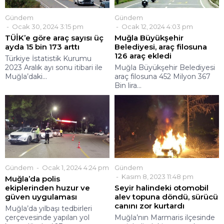
Gündem
Gündem
Ocak 30, 2024 3:15 pm
Ocak 12, 2024 4:03 pm
TÜİK’e göre araç sayısı üç
Muğla Büyükşehir
ayda 15 bin 173 arttı
Belediyesi, araç filosuna
126 araç ekledi
Türkiye İstatistik Kurumu
2023 Aralık ayı sonu itibari ile
Muğla Büyükşehir Belediyesi
Muğla’daki...
araç filosuna 452 Milyon 367
Bin lira...
Gündem
Ocak 1, 2024 4:24 pm
Gündem
Kasım 8, 2023 11:48 pm
Muğla’da polis
ekiplerinden huzur ve
Seyir halindeki otomobil
güven uygulaması
alev topuna döndü, sürücü
canını zor kurtardı
Muğla’da yılbaşı tedbirleri
çerçevesinde yapılan yol
Muğla’nın Marmaris ilçesinde