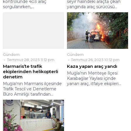
kontrolünde 403 araç
seyir halindeki araçta çıkan
sorgulanırken,...
yangında araç sürücüsü...
Gündem
Gündem
Temmuz 28, 2023 11:12 pm
Temmuz 26, 2023 10:12 pm
Marmaris’te trafik
Kaza yapan araç yandı
ekiplerinden helikopterli
Muğla’nın Menteşe İlçesi
denetim
Karabağlar Yaylası içinde
Muğla’nın Marmaris ilçesinde
yanan araç, itfaiye ekipleri...
Trafik Tescil ve Denetleme
Büro Amirliği tarafından...