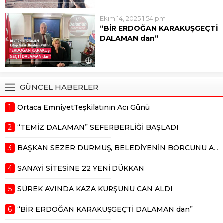
sürek avında arkadaşının
projelerimiz var. Sanayiye 22...
tüfeğinden çıkan kurşunla ağır
Ekim 14, 2025 1:54 pm
yaralanan 63 yaşındaki Ahmet
“BİR ERDOĞAN KARAKUŞGEÇTİ
Kaba hayatını kaybetti. Edinilen
DALAMAN dan”
bilgiye göre (12 Ekim 2025) pazar
6 Ekim 2025 günü toprağa
günü Dalaman İncebel
verdiğimiz Erdoğan Karakuş,
mevkisinde yapılan sürek...
Dalaman a hem mesleki ve
hemde siyasi olarak 50 yılı aşkın
GÜNCEL HABERLER
hizmet vermişti. Dalaman ın ağır
abisi, akil insan, her kesimi ayırım...
1
Ortaca EmniyetTeşkilatının Acı Günü
2
“TEMİZ DALAMAN” SEFERBERLİĞİ BAŞLADI
3
BAŞKAN SEZER DURMUŞ, BELEDİYENİN BORCUNU AÇIKLADI
4
SANAYİ SİTESİNE 22 YENİ DÜKKAN
5
SÜREK AVINDA KAZA KURŞUNU CAN ALDI
6
“BİR ERDOĞAN KARAKUŞGEÇTİ DALAMAN dan”