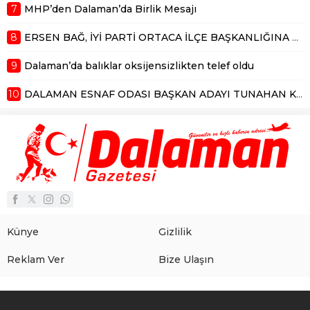
7
MHP’den Dalaman’da Birlik Mesajı
8
ERSEN BAĞ, İYİ PARTİ ORTACA İLÇE BAŞKANLIĞINA ADAY
9
Dalaman’da balıklar oksijensizlikten telef oldu
10
DALAMAN ESNAF ODASI BAŞKAN ADAYI TUNAHAN KÜÇÜK’TEN DALAMAN ESNAFLARININ FAYDALANABİLECEĞİ EĞİTİM ANLAŞMASI
Künye
Gizlilik
Reklam Ver
Bize Ulaşın