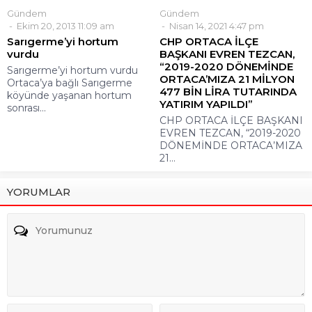
Gündem
Gündem
Ekim 20, 2013 11:09 am
Nisan 14, 2021 4:47 pm
Sarıgerme’yi hortum
CHP ORTACA İLÇE
vurdu
BAŞKANI EVREN TEZCAN,
“2019-2020 DÖNEMİNDE
Sarıgerme’yi hortum vurdu
ORTACA’MIZA 21 MİLYON
Ortaca’ya bağlı Sarıgerme
477 BİN LİRA TUTARINDA
köyünde yaşanan hortum
YATIRIM YAPILDI”
sonrası...
CHP ORTACA İLÇE BAŞKANI
EVREN TEZCAN, “2019-2020
DÖNEMİNDE ORTACA’MIZA
21...
YORUMLAR