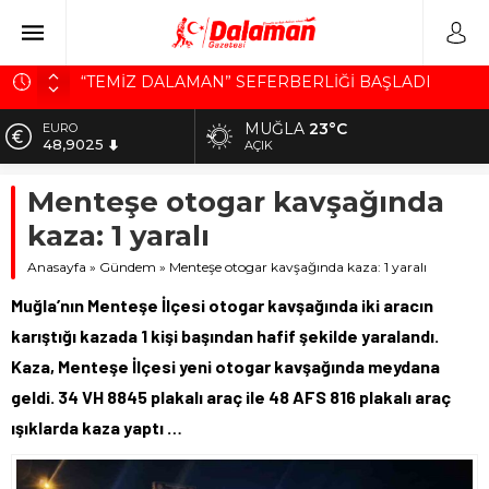
“TEMİZ DALAMAN” SEFERBERLİĞİ BAŞLADI
BAŞKAN SEZER DURMUŞ, BELEDİYENİN
MUĞLA
23°C
ALTIN
BORCUNU AÇIKLADI
5.725,27
AÇIK
SANAYİ SİTESİNE 22 YENİ DÜKKAN
BİST
Menteşe otogar kavşağında
10.208,76
SÜREK AVINDA KAZA KURŞUNU CAN ALDI
kaza: 1 yaralı
Ortaca EmniyetTeşkilatının Acı Günü
DOLAR
41,9043
Anasayfa
»
Gündem
»
Menteşe otogar kavşağında kaza: 1 yaralı
EURO
Muğla’nın Menteşe İlçesi otogar kavşağında iki aracın
48,9025
karıştığı kazada 1 kişi başından hafif şekilde yaralandı.
Kaza, Menteşe İlçesi yeni otogar kavşağında meydana
geldi. 34 VH 8845 plakalı araç ile 48 AFS 816 plakalı araç
ışıklarda kaza yaptı …