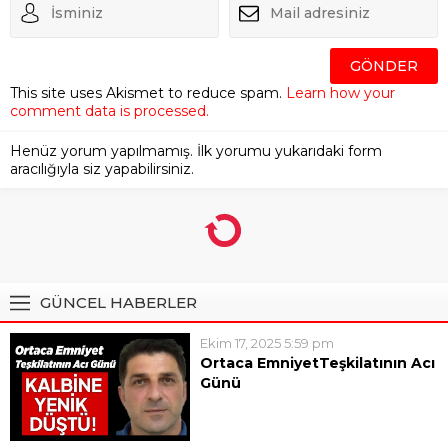
This site uses Akismet to reduce spam.
Learn how your
comment data is processed.
Henüz yorum yapılmamış. İlk yorumu yukarıdaki form
aracılığıyla siz yapabilirsiniz.
GÜNCEL HABERLER
Ekim 17, 2025 5:59 pm
Ortaca EmniyetTeşkilatının Acı
Günü
Ortaca İlçe Emniyet
Müdürlüğü’nde görevli polis
memuru 47 yaşındaki Engin