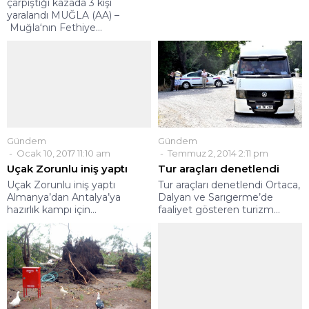
çarpıştığı kazada 3 kişi
yaralandı MUĞLA (AA) –
Muğla‘nın Fethiye...
Gündem
Gündem
Ocak 10, 2017 11:10 am
Temmuz 2, 2014 2:11 pm
Uçak Zorunlu iniş yaptı
Tur araçları denetlendi
Uçak Zorunlu iniş yaptı
Tur araçları denetlendi Ortaca,
Almanya’dan Antalya’ya
Dalyan ve Sarıgerme’de
hazırlık kampı için...
faaliyet gösteren turizm...