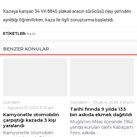
Kazaya karışan 34 VH 8845 plakalı aracın sürücüsü olay yerinden
ayrıldığı öğrenilirken, kaza ile ilgili soruşturma başlatıldı.
ETİKETLER:
kaza
BENZER KONULAR
Gündem
Gündem
Ocak 4, 2024 3:16 pm
Ağustos 12, 2024 11:16 am
Tarihi fırında 9 yılda 133
Kamyonetle otomobilin
bin askıda ekmek dağıtıldı
çarpıştığı kazada 3 kişi
Muğla’nın Milas ilçesinde 1962
yaralandı
yılında kurulan tarihi Kabaçam
Kamyonetle otomobilin
Fırını, askıda...