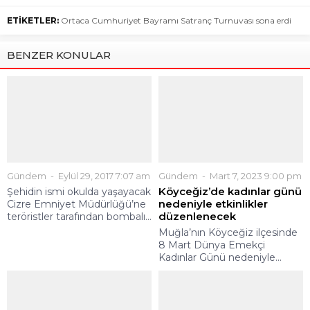
ETİKETLER:
Ortaca Cumhuriyet Bayramı Satranç Turnuvası sona erdi
BENZER KONULAR
Gündem
Eylül 29, 2017 7:07 am
Gündem
Mart 7, 2023 9:00 pm
Köyceğiz’de kadınlar günü
Şehidin ismi okulda yaşayacak
nedeniyle etkinlikler
Cizre Emniyet Müdürlüğü’ne
düzenlenecek
teröristler tarafından bombalı...
Muğla’nın Köyceğiz ilçesinde
8 Mart Dünya Emekçi
Kadınlar Günü nedeniyle...