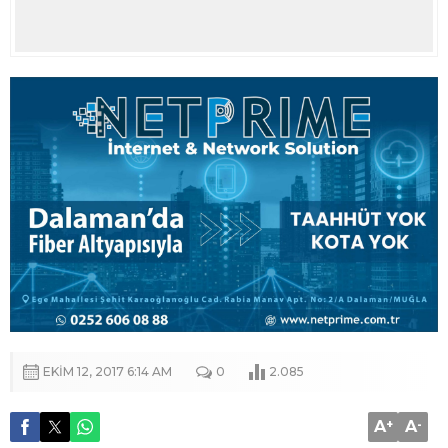
EKIM 12, 2017 6:14 AM
0
2.085
A
+
A
-