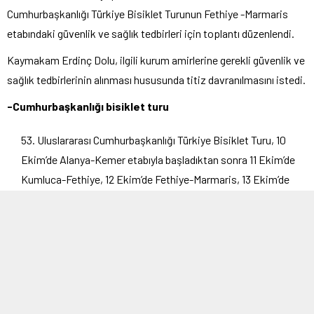
Cumhurbaşkanlığı Türkiye Bisiklet Turunun Fethiye -Marmaris
etabındaki güvenlik ve sağlık tedbirleri için toplantı düzenlendi.
Kaymakam Erdinç Dolu, ilgili kurum amirlerine gerekli güvenlik ve
sağlık tedbirlerinin alınması hususunda titiz davranılmasını istedi.
-Cumhurbaşkanlığı bisiklet turu
Uluslararası Cumhurbaşkanlığı Türkiye Bisiklet Turu, 10
Ekim’de Alanya-Kemer etabıyla başladıktan sonra 11 Ekim’de
Kumluca-Fethiye, 12 Ekim’de Fethiye-Marmaris, 13 Ekim’de
Marmaris-Selçuk ile sürecek. 14 Ekim’de Selçuk-İzmir
arasındaki 5. etaptan sonra, 15 Ekim’de İstanbul’da
gerçekleşecek olan 6. etap ile son bulacak.