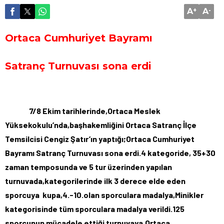
A
+
A
-
Ortaca Cumhuriyet Bayramı
Satranç Turnuvası sona erdi
7/8 Ekim tarihlerinde,Ortaca Meslek
Yüksekokulu’nda,başhakemliğini Ortaca Satranç İlçe
Temsilcisi Cengiz Şatır’ın yaptığı;Ortaca Cumhuriyet
Bayramı Satranç Turnuvası sona erdi.4 kategoride, 35+30
zaman temposunda ve 5 tur üzerinden yapılan
turnuvada,kategorilerinde ilk 3 derece elde eden
sporcuya kupa,4.-10.olan sporculara madalya,Minikler
kategorisinde tüm sporculara madalya verildi.125
sporcunun mücadele ettiği turnuvaya,Ortaca