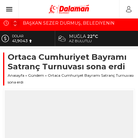
BAŞKAN SEZER DURMUŞ, BELEDİYENİN
BORCUNU AÇIKLADI
MUĞLA
22°C
DOLAR
SANAYİ SİTESİNE 22 YENİ DÜKKAN
41,9043
AZ BULUTLU
SÜREK AVINDA KAZA KURŞUNU CAN ALDI
EURO
Ortaca Cumhuriyet Bayramı
48,9025
Ortaca EmniyetTeşkilatının Acı Günü
Satranç Turnuvası sona erdi
“TEMİZ DALAMAN” SEFERBERLİĞİ BAŞLADI
ALTIN
5.725,27
Anasayfa
»
Gündem
»
Ortaca Cumhuriyet Bayramı Satranç Turnuvası
sona erdi
BİST
10.208,76