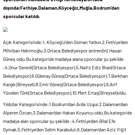
dışında;Fethiye,Dalaman,Köyceğiz,Muğla,Bodrum’dan
sporcular katıldı.
Açık Kategorisinde:1. Köyceğiz’den Osman Yatkın,2.Fethiye’den
Mihriban Hekimoğlu,3.Ortaca Belediyespor antrenörü Hasan
Güneş oldu.Bu kategoride madalya alana sporcular şu şekilde
:4.Onur Serenli(Ortaca Belediyespor),5.Nafiz Ediz İlhan(Ortaca
Belediyespor),6.Gülenay Güneş(Ortaca Belediyespor),7.Berkhan
Kargılı (Bireysel),8.Emir Güneş(Ortaca Belediyespor),9.Arif
Yücelen Türk(Ortaca Belediyespor),10.Mert Ertaş(Bireysel)oldu.
Yıldızlar Kategorisinde:1.Bodrum’dan Arda Uzgur,2.Dalaman’dan
Alperen Özcan,3.Dalaman’dan Hakan Koyuncu oldu.Bu kategoride
madalya alan sporcular şu şekilde :4.Fethiye’den Bilal Efe
Oymak,5.Fethiye’den Selim Karabulut,6.Dalaman’dan Aziz Yiğit