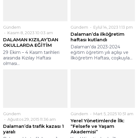
Gündem
Gündem
Eylül 14, 2023 1:13 pm
Kasım 8, 2023 10:03 am
Dalaman’da ilköğretim
DALAMAN KIZILAY’DAN
haftası kutlandı
OKULLARDA EĞİTİM
Dalaman’da 2023-2024
29 Ekim – 4 Kasım tarihleri
eğitim öğretim yılı açılışı ve
arasında Kızılay Haftası
İlköğretim Haftası, coşkuyla...
olması...
Gündem
Gündem
Mart 5, 2025 10:51 am
Ağustos 29, 2015 11:36 am
Yerel Yönetimlerde İlk:
Dalaman’da trafik kazası 1
“Felsefe ve Yaşam
yaralı
Akademisi”