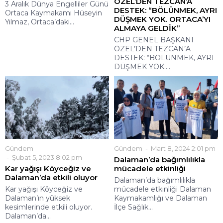
ÖZEL’DEN TEZCAN’A
3 Aralık Dünya Engelliler Günü
DESTEK: “BÖLÜNMEK, AYRI
Ortaca Kaymakamı Hüseyin
DÜŞMEK YOK. ORTACA’YI
Yılmaz, Ortaca’daki...
ALMAYA GELDİK”
CHP GENEL BAŞKANI
ÖZEL’DEN TEZCAN’A
DESTEK: “BÖLÜNMEK, AYRI
DÜŞMEK YOK....
Gündem
Gündem
Mart 8, 2024 2:01 pm
Şubat 5, 2023 8:02 pm
Dalaman’da bağımlılıkla
Kar yağışı Köyceğiz ve
mücadele etkinliği
Dalaman’da etkili oluyor
Dalaman’da bağımlılıkla
Kar yağışı Köyceğiz ve
mücadele etkinliği Dalaman
Dalaman’ın yüksek
Kaymakamlığı ve Dalaman
kesimlerinde etkili oluyor.
İlçe Sağlık...
Dalaman’da...