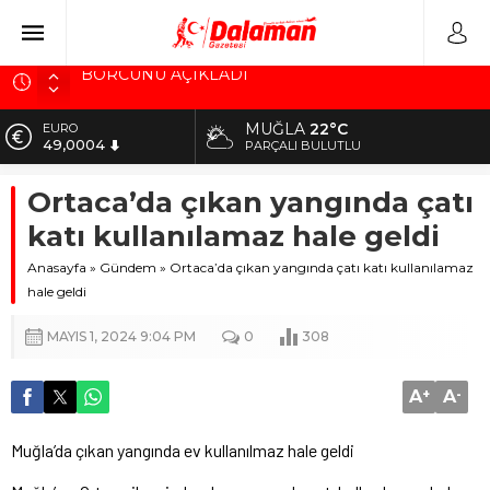
SANAYİ SİTESİNE 22 YENİ DÜKKAN
SÜREK AVINDA KAZA KURŞUNU CAN ALDI
MUĞLA
22°C
EURO
49,0004
Ortaca EmniyetTeşkilatının Acı Günü
PARÇALI BULUTLU
“TEMİZ DALAMAN” SEFERBERLİĞİ BAŞLADI
ALTIN
Ortaca’da çıkan yangında çatı
5.783,04
BAŞKAN SEZER DURMUŞ, BELEDİYENİN
katı kullanılamaz hale geldi
BORCUNU AÇIKLADI
BİST
10.246,34
Anasayfa
»
Gündem
»
Ortaca’da çıkan yangında çatı katı kullanılamaz
hale geldi
DOLAR
41,9491
MAYIS 1, 2024 9:04 PM
0
308
A
+
A
-
Muğla’da çıkan yangında ev kullanılmaz hale geldi