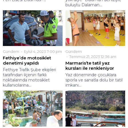
buluştu Dalaman...
Gündem
Eylül 4, 2023 7:00 pm
Gündem
Temmuz 21, 2023 12:36 am
Fethiye’de motosiklet
denetimi yapıldı
Marmaris’te tatil yaz
kursları ile renkleniyor
Fethiye Trafik Şube ekipleri
tarafından ilçenin farklı
Yaz döneminde çocuklara
noktalarında motosiklet
sporla ve sanatla dolu bir tatil
kullanıcılarına...
imkanı...