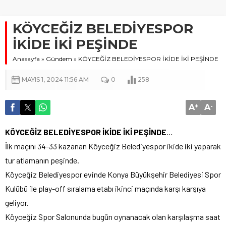
KÖYCEĞİZ BELEDİYESPOR
İKİDE İKİ PEŞİNDE
Anasayfa
»
Gündem
»
KÖYCEĞİZ BELEDİYESPOR İKİDE İKİ PEŞİNDE
MAYIS 1, 2024 11:56 AM
0
258
A
+
A
-
KÖYCEĞİZ BELEDİYESPOR İKİDE İKİ PEŞİNDE
…
İlk maçını 34-33 kazanan Köyceğiz Belediyespor ikide iki yaparak
tur atlamanın peşinde.
Köyceğiz Belediyespor evinde Konya Büyükşehir Belediyesi Spor
Kulübü ile play-off sıralama etabı ikinci maçında karşı karşıya
geliyor.
Köyceğiz Spor Salonunda bugün oynanacak olan karşılaşma saat