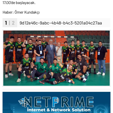
17.00’de başlayacak.
Haber: Ömer Kundakçı
1
| 2
9d12e46c-9abc-4b48-b4c3-5201a04c27aa