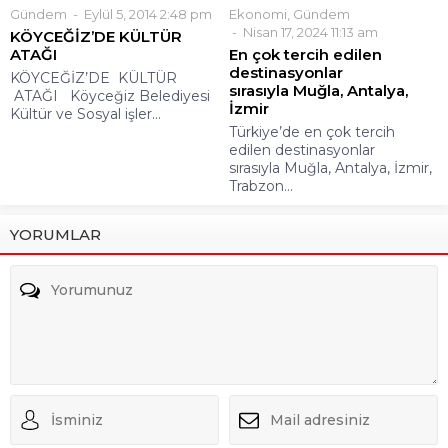
Gündem
Eylül 5, 2014 2:48 pm
Ekonomi
,
Gündem
Nisan 17, 2024 11:13 am
KÖYCEĞİZ’DE KÜLTÜR
ATAĞI
En çok tercih edilen
destinasyonlar
KÖYCEĞİZ’DE KÜLTÜR
sırasıyla Muğla, Antalya,
ATAĞI Köyceğiz Belediyesi
İzmir
Kültür ve Sosyal işler...
Türkiye’de en çok tercih
edilen destinasyonlar
sırasıyla Muğla, Antalya, İzmir,
Trabzon...
YORUMLAR