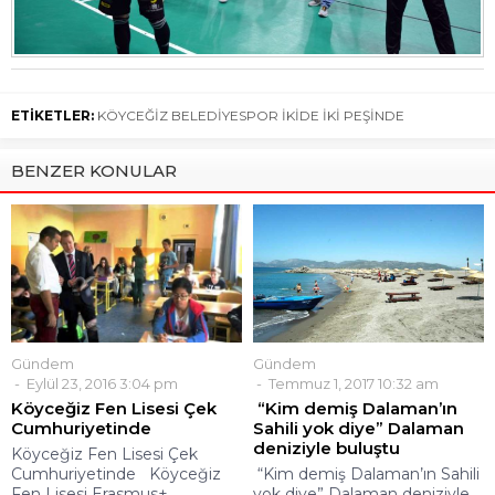
ETİKETLER:
KÖYCEĞİZ BELEDİYESPOR İKİDE İKİ PEŞİNDE
BENZER KONULAR
Gündem
Gündem
Eylül 23, 2016 3:04 pm
Temmuz 1, 2017 10:32 am
Köyceğiz Fen Lisesi Çek
“Kim demiş Dalaman’ın
Cumhuriyetinde
Sahili yok diye” Dalaman
deniziyle buluştu
Köyceğiz Fen Lisesi Çek
Cumhuriyetinde Köyceğiz
“Kim demiş Dalaman’ın Sahili
Fen Lisesi Erasmus+...
yok diye” Dalaman deniziyle