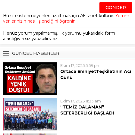
Bu site istenmeyenleri azaltmak için Akismet kullanır.
Yorum
verilerinizin nasıl işlendiğini öğrenin.
Henüz yorum yapılmamış. İlk yorumu yukarıdaki form
aracılığıyla siz yapabilirsiniz.
GÜNCEL HABERLER
Ekim 17, 2025 5:59 pm
Ortaca EmniyetTeşkilatının Acı
Günü
Ortaca İlçe Emniyet
Müdürlüğü’nde görevli polis
memuru 47 yaşındaki Engin
Ekim 17, 2025 11:33 am
Kanat geçirdiği kalp krizi sonucu
“TEMİZ DALAMAN”
hayatını kaybetti.Engin Kanat’ın,
SEFERBERLİĞİ BAŞLADI
üç gün önce anjiyo olduğu,
“TEMİZ DALAMAN”
evinde istirahat ettiği dönemde
SEFERBERLİĞİ BAŞLADI
tekrar kalp krizi...
Dalaman Belediyesi’nin “Temiz