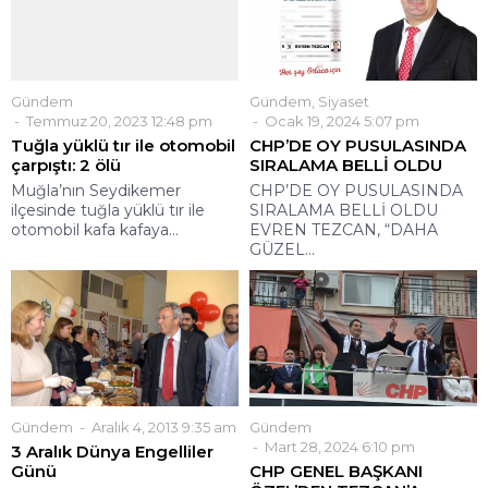
Gündem
Gündem
,
Siyaset
Temmuz 20, 2023 12:48 pm
Ocak 19, 2024 5:07 pm
Tuğla yüklü tır ile otomobil
CHP’DE OY PUSULASINDA
çarpıştı: 2 ölü
SIRALAMA BELLİ OLDU
Muğla’nın Seydikemer
CHP’DE OY PUSULASINDA
ilçesinde tuğla yüklü tır ile
SIRALAMA BELLİ OLDU
otomobil kafa kafaya...
EVREN TEZCAN, “DAHA
GÜZEL...
Gündem
Aralık 4, 2013 9:35 am
Gündem
Mart 28, 2024 6:10 pm
3 Aralık Dünya Engelliler
Günü
CHP GENEL BAŞKANI