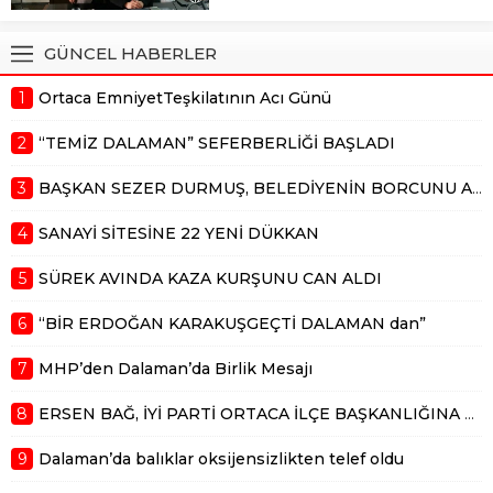
Dalaman a hem mesleki ve
hemde siyasi olarak 50 yılı aşkın
GÜNCEL HABERLER
hizmet vermişti. Dalaman ın ağır
abisi, akil insan, her kesimi ayırım...
1
Ortaca EmniyetTeşkilatının Acı Günü
2
“TEMİZ DALAMAN” SEFERBERLİĞİ BAŞLADI
3
BAŞKAN SEZER DURMUŞ, BELEDİYENİN BORCUNU AÇIKLADI
4
SANAYİ SİTESİNE 22 YENİ DÜKKAN
5
SÜREK AVINDA KAZA KURŞUNU CAN ALDI
6
“BİR ERDOĞAN KARAKUŞGEÇTİ DALAMAN dan”
7
MHP’den Dalaman’da Birlik Mesajı
8
ERSEN BAĞ, İYİ PARTİ ORTACA İLÇE BAŞKANLIĞINA ADAY
9
Dalaman’da balıklar oksijensizlikten telef oldu