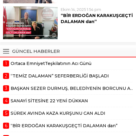
projelerimiz var. Sanayiye 22...
tüfeğinden çıkan kurşunla ağır
Ekim 14, 2025 1:54 pm
yaralanan 63 yaşındaki Ahmet
“BİR ERDOĞAN KARAKUŞGEÇTİ
Kaba hayatını kaybetti. Edinilen
DALAMAN dan”
bilgiye göre (12 Ekim 2025) pazar
6 Ekim 2025 günü toprağa
günü Dalaman İncebel
verdiğimiz Erdoğan Karakuş,
mevkisinde yapılan sürek...
Dalaman a hem mesleki ve
hemde siyasi olarak 50 yılı aşkın
GÜNCEL HABERLER
hizmet vermişti. Dalaman ın ağır
abisi, akil insan, her kesimi ayırım...
1
Ortaca EmniyetTeşkilatının Acı Günü
2
“TEMİZ DALAMAN” SEFERBERLİĞİ BAŞLADI
3
BAŞKAN SEZER DURMUŞ, BELEDİYENİN BORCUNU AÇIKLADI
4
SANAYİ SİTESİNE 22 YENİ DÜKKAN
5
SÜREK AVINDA KAZA KURŞUNU CAN ALDI
6
“BİR ERDOĞAN KARAKUŞGEÇTİ DALAMAN dan”