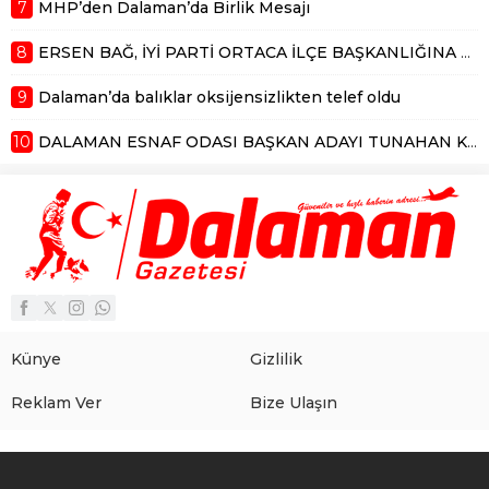
7
MHP’den Dalaman’da Birlik Mesajı
8
ERSEN BAĞ, İYİ PARTİ ORTACA İLÇE BAŞKANLIĞINA ADAY
9
Dalaman’da balıklar oksijensizlikten telef oldu
10
DALAMAN ESNAF ODASI BAŞKAN ADAYI TUNAHAN KÜÇÜK’TEN DALAMAN ESNAFLARININ FAYDALANABİLECEĞİ EĞİTİM ANLAŞMASI
Künye
Gizlilik
Reklam Ver
Bize Ulaşın