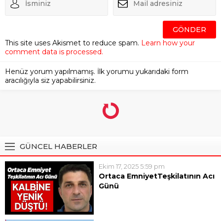
This site uses Akismet to reduce spam.
Learn how your
comment data is processed.
Henüz yorum yapılmamış. İlk yorumu yukarıdaki form
aracılığıyla siz yapabilirsiniz.
GÜNCEL HABERLER
Ekim 17, 2025 5:59 pm
Ortaca EmniyetTeşkilatının Acı
Günü
Ortaca İlçe Emniyet
Müdürlüğü’nde görevli polis
memuru 47 yaşındaki Engin