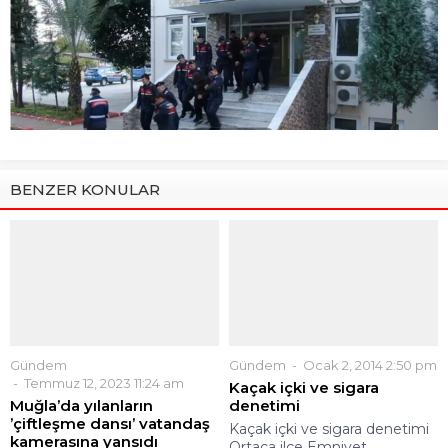
BENZER KONULAR
Gündem
Gündem
Ocak 2, 2014 2:50 pm
Temmuz 12, 2023 11:24 am
Kaçak içki ve sigara
Muğla’da yılanların
denetimi
’çiftleşme dansı’ vatandaş
Kaçak içki ve sigara denetimi
kamerasına yansıdı
Ortaca ilçe Emniyet