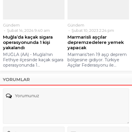
Gündem
Gündem
Şubat 14, 2024 9:40 am
Şubat 10, 2023 2:24 pm
Muğla’da kaçak sigara
Marmarisli aşçılar
operasyonunda 1 kişi
depremzedelere yemek
yakalandı
yapacak
MUĞLA (AA) - Muğla'nın
Marmaris’ten 19 aşçı deprem
Fethiye ilçesinde kaçak sigara
bölgesine gidiyor. Türkiye
operasyonunda 1...
Aşçılar Federasyonu ile...
YORUMLAR