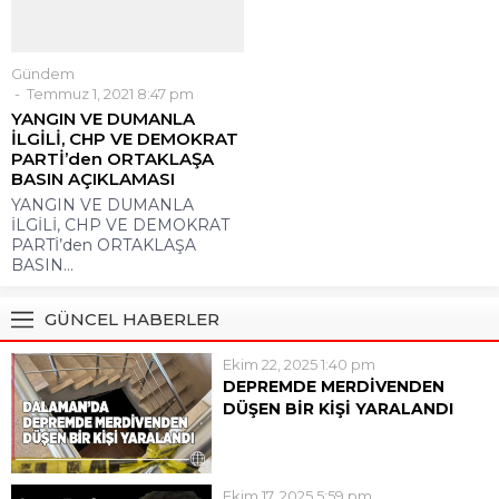
Gündem
Temmuz 1, 2021 8:47 pm
YANGIN VE DUMANLA
İLGİLİ, CHP VE DEMOKRAT
PARTİ’den ORTAKLAŞA
BASIN AÇIKLAMASI
YANGIN VE DUMANLA
İLGİLİ, CHP VE DEMOKRAT
PARTİ’den ORTAKLAŞA
BASIN...
GÜNCEL HABERLER
Ekim 22, 2025 1:40 pm
DEPREMDE MERDİVENDEN
DÜŞEN BİR KİŞİ YARALANDI
Dalaman’da hissedilen 4,8
şiddetindeki deprem anında panik
yaşayan bir kişi merdivenlerden
Ekim 17, 2025 5:59 pm