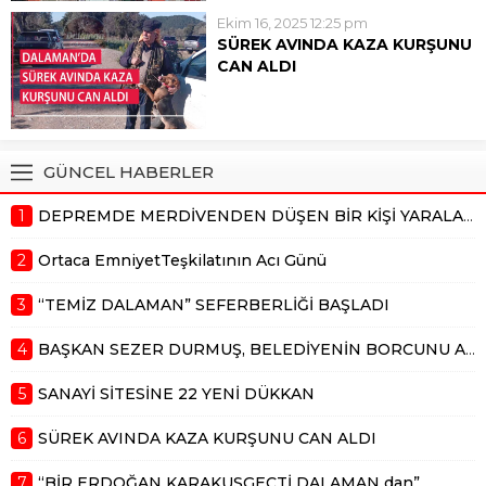
Durmuş, Sanayi sitesine 22 yeni
toplam borcunun bugün itibariyle
Ekim 16, 2025 12:25 pm
dükkan yapmayı planladıklarını
59...
SÜREK AVINDA KAZA KURŞUNU
söyledi. Konuyla ilgili açıklama
CAN ALDI
yapan Sezer Durmuş;
Muğla’nın Dalaman ilçesinde
“Önümüzde büyük yatırım
sürek avında arkadaşının
projelerimiz var. Sanayiye 22...
tüfeğinden çıkan kurşunla ağır
yaralanan 63 yaşındaki Ahmet
GÜNCEL HABERLER
Kaba hayatını kaybetti. Edinilen
bilgiye göre (12 Ekim 2025) pazar
1
DEPREMDE MERDİVENDEN DÜŞEN BİR KİŞİ YARALANDI
günü Dalaman İncebel
mevkisinde yapılan sürek...
2
Ortaca EmniyetTeşkilatının Acı Günü
3
“TEMİZ DALAMAN” SEFERBERLİĞİ BAŞLADI
4
BAŞKAN SEZER DURMUŞ, BELEDİYENİN BORCUNU AÇIKLADI
5
SANAYİ SİTESİNE 22 YENİ DÜKKAN
6
SÜREK AVINDA KAZA KURŞUNU CAN ALDI
7
“BİR ERDOĞAN KARAKUŞGEÇTİ DALAMAN dan”