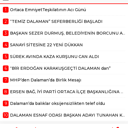
hizmet vermişti. Dalaman ın ağır
abisi, akil insan, her kesimi ayırım...
1
Ortaca EmniyetTeşkilatının Acı Günü
2
“TEMİZ DALAMAN” SEFERBERLİĞİ BAŞLADI
3
BAŞKAN SEZER DURMUŞ, BELEDİYENİN BORCUNU AÇIKLADI
4
SANAYİ SİTESİNE 22 YENİ DÜKKAN
5
SÜREK AVINDA KAZA KURŞUNU CAN ALDI
6
“BİR ERDOĞAN KARAKUŞGEÇTİ DALAMAN dan”
7
MHP’den Dalaman’da Birlik Mesajı
8
ERSEN BAĞ, İYİ PARTİ ORTACA İLÇE BAŞKANLIĞINA ADAY
9
Dalaman’da balıklar oksijensizlikten telef oldu
10
DALAMAN ESNAF ODASI BAŞKAN ADAYI TUNAHAN KÜÇÜK’TEN DALAMAN ESNAFLARININ FAYDALANABİLECEĞİ EĞİTİM ANLAŞMASI