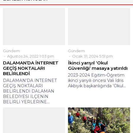
Gündem
Gündem
Ağustos 24, 2022 1:03 pm
Ocak 31, 2024 5:51 pm
DALAMAN’DA İNTERNET
İkinci yarıyıl ‘Okul
GEÇİŞ NOKTALARI
Güvenliği’ masaya yatırıldı
BELİRLENDİ
2023-2024 Eğitim-Öğretim
DALAMAN’DA İNTERNET
ikinci yarıyılı öncesi Vali İdris
GEÇİŞ NOKTALARI
Akbıyık başkanlığında ‘Okul...
BELİRLENDİ DALAMAN
BELEDİYESİ İLÇENİN
BELİRLİ YERLERİNE...