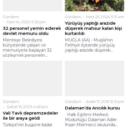
Gündem
Gündem
Mart 25, 2024 11:01 am
Mart 14, 2023 3:36 pm
Yürüyüş yaptığı arazide
32 personel yemin ederek
düşerek mahsur kalan kişi
devlet memuru oldu
kurtarıldı
Menteşe Belediyesi
MUĞLA (AA) - Muğla'nın
bünyesinde çalışan ve
Fethiye ilçesinde yürüyüş
memuriyete başlayan 32
yaptığı arazide düşerek...
sözleşmeli personelin...
Gündem
Gündem
Aralık 17, 2016 12:51 pm
Şubat 15, 2023 4:48 pm
Dalaman’da Arıcılık kursu
Vali Tavlı depremzedeler
Halk Eğitimi Merkezi
ile bir araya geldi
Müdürlüğü Dalaman Adile
Türkiye’nin bugüne kadar
İhsan Mermerci okulunda...