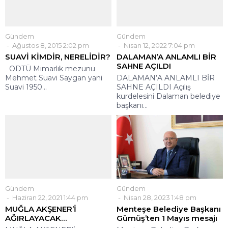
Gündem
Gündem
Ağustos 8, 2015 2:02 pm
Nisan 12, 2022 7:04 pm
SUAVİ KİMDİR, NERELİDİR?
DALAMAN’A ANLAMLI BİR
SAHNE AÇILDI
ODTÜ Mimarlık mezunu
Mehmet Suavi Saygan yani
DALAMAN’A ANLAMLI BİR
Suavi 1950...
SAHNE AÇILDI Açılış
kurdelesini Dalaman belediye
başkanı...
Gündem
Gündem
Haziran 22, 2021 1:44 pm
Nisan 28, 2023 1:48 pm
MUĞLA AKŞENER’İ
Menteşe Belediye Başkanı
AĞIRLAYACAK…
Gümüş’ten 1 Mayıs mesajı