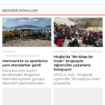
BENZER KONULAR
Gündem
Gündem
Mart 29, 2024 1:10 pm
Haziran 8, 2023 11:12 am
Muğla’da “Bir kitap bir
Marmaris’te su sporlarına
insan” projesiyle
yeni standartlar geldi
öğrenciler yazarlarla
buluşuyor
Dünyaca ünlü turizm
kentlerinden Muğla’nın
MUĞLA (AA) - Muğla'da
Marmaris ilçesinin gündüz
öğrenciler "Bir kitap bir insan"
alternatif eğlencelerinden...
projesinde...