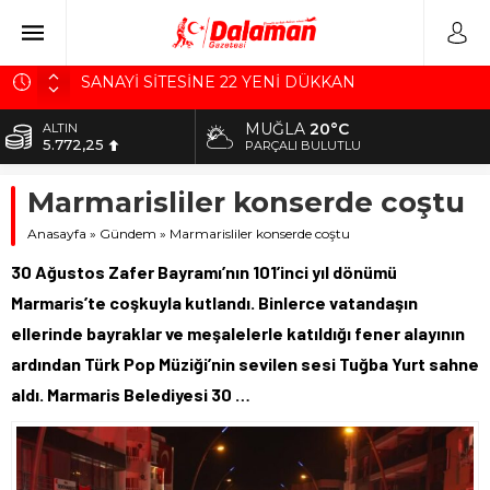
SANAYİ SİTESİNE 22 YENİ DÜKKAN
SÜREK AVINDA KAZA KURŞUNU CAN ALDI
MUĞLA
20°C
ALTIN
5.772,25
“BİR ERDOĞAN KARAKUŞGEÇTİ DALAMAN dan”
PARÇALI BULUTLU
MHP’den Dalaman’da Birlik Mesajı
BİST
Marmarisliler konserde coştu
10.370,78
BAŞKAN SEZER DURMUŞ, BELEDİYENİN
Anasayfa
BORCUNU AÇIKLADI
»
Gündem
»
Marmarisliler konserde coştu
DOLAR
41,8453
30 Ağustos Zafer Bayramı’nın 101’inci yıl dönümü
EURO
Marmaris’te coşkuyla kutlandı. Binlerce vatandaşın
49,0296
ellerinde bayraklar ve meşalelerle katıldığı fener alayının
ardından Türk Pop Müziği’nin sevilen sesi Tuğba Yurt sahne
aldı. Marmaris Belediyesi 30 …