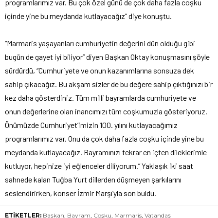
programlarımız var. Bu çok özel günü de çok daha fazla coşku
içinde yine bu meydanda kutlayacağız” diye konuştu.
“Marmaris yaşayanları cumhuriyetin değerini dün olduğu gibi
bugün de gayet iyi biliyor” diyen Başkan Oktay konuşmasını şöyle
sürdürdü, “Cumhuriyete ve onun kazanımlarına sonsuza dek
sahip çıkacağız. Bu akşam sizler de bu değere sahip çıktığınızı bir
kez daha gösterdiniz. Tüm milli bayramlarda cumhuriyete ve
onun değerlerine olan inancımızı tüm coşkumuzla gösteriyoruz.
Önümüzde Cumhuriyet’imizin 100. yılını kutlayacağımız
programlarımız var. Onu da çok daha fazla coşku içinde yine bu
meydanda kutlayacağız. Bayramınızı tekrar en içten dileklerimle
kutluyor, hepinize iyi eğlenceler diliyorum.” Yaklaşık iki saat
sahnede kalan Tuğba Yurt dillerden düşmeyen şarkılarını
seslendirirken, konser İzmir Marşı’yla son buldu.
ETİKETLER:
Başkan
,
Bayram
,
Coşku
,
Marmaris
,
Vatandaş