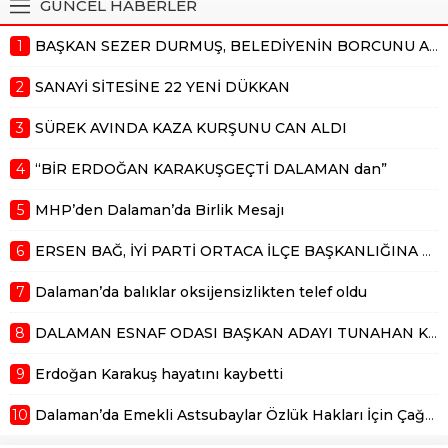
GÜNCEL HABERLER
Bağ, partisinin 18 Ekim 2025 günü
yapılacak olan ilçe kongresinde
1
BAŞKAN SEZER DURMUŞ, BELEDİYENİN BORCUNU AÇIKLADI
başlanlığa aday olduğunu
açıkladı....
2
SANAYİ SİTESİNE 22 YENİ DÜKKAN
3
SÜREK AVINDA KAZA KURŞUNU CAN ALDI
4
“BİR ERDOĞAN KARAKUŞGEÇTİ DALAMAN dan”
5
MHP’den Dalaman’da Birlik Mesajı
6
ERSEN BAĞ, İYİ PARTİ ORTACA İLÇE BAŞKANLIĞINA ADAY
7
Dalaman’da balıklar oksijensizlikten telef oldu
8
DALAMAN ESNAF ODASI BAŞKAN ADAYI TUNAHAN KÜÇÜK’TEN DALAMAN ESNAFLARININ FAYDALANABİLECEĞİ EĞİTİM ANLAŞMASI
9
Erdoğan Karakuş hayatını kaybetti
10
Dalaman’da Emekli Astsubaylar Özlük Hakları İçin Çağrı yaptı