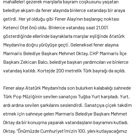
mahalleleri gezerek marşlarla bayram coşkusunu yaşatan
belediye akşam da fener alayında binlerce vatandaşı bir araya
getirdi. Her yıl olduğu gibi Fener Alayı’nın başlangıç noktası
Ketenci Otel önü oldu. Binlerce vatandaş saat 21.00’i
gösterdiğinde ellerinde bayraklarla marşlar eşliğinde Atatürk
Meydanı’na doğru yürüyüşe geçti. Geleneksel fener alayına
Marmaris Belediye Başkanı Mehmet Oktay, CHP Marmaris İlçe
Başkanı Zekican Balcı, belediye başkan yardımcıları ve binlerce
vatandaş katıldı. Kortejde 200 metrelik Türk bayrağı da açıldı.
Fener alayı Atatürk Meydanı’nda son bulurken kalabalığı sahnede
Türk Pop Müziğinin sevilen sanatçısı Tuğba Yurt karşıladı. Yurt,
ardı ardına sevilen şarkılarını seslendirdi. Sanatçıya çiçek takdim
etmek için sahneye gelen Marmaris Belediye Başkanı Mehmet
Oktay da bir konuşma yaparak vatandaşların bayramını kutladı.
Oktay, “Önümüzde Cumhuriyet’imizin 100. yılını kutlayacağımız