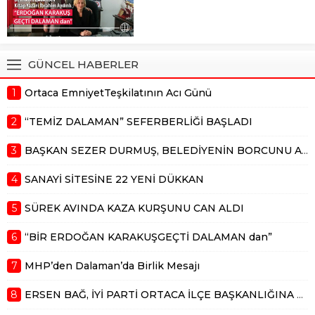
bilgiye göre (12 Ekim 2025) pazar
6 Ekim 2025 günü toprağa
günü Dalaman İncebel
verdiğimiz Erdoğan Karakuş,
mevkisinde yapılan sürek...
Dalaman a hem mesleki ve
hemde siyasi olarak 50 yılı aşkın
GÜNCEL HABERLER
hizmet vermişti. Dalaman ın ağır
abisi, akil insan, her kesimi ayırım...
1
Ortaca EmniyetTeşkilatının Acı Günü
2
“TEMİZ DALAMAN” SEFERBERLİĞİ BAŞLADI
3
BAŞKAN SEZER DURMUŞ, BELEDİYENİN BORCUNU AÇIKLADI
4
SANAYİ SİTESİNE 22 YENİ DÜKKAN
5
SÜREK AVINDA KAZA KURŞUNU CAN ALDI
6
“BİR ERDOĞAN KARAKUŞGEÇTİ DALAMAN dan”
7
MHP’den Dalaman’da Birlik Mesajı
8
ERSEN BAĞ, İYİ PARTİ ORTACA İLÇE BAŞKANLIĞINA ADAY