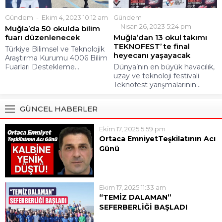
Gündem
Ekim 4, 2023 10:12 am
Gündem
Nisan 26, 2023 5:24 pm
Muğla’da 50 okulda bilim
fuarı düzenlenecek
Muğla’dan 13 okul takımı
TEKNOFEST’ te final
Türkiye Bilimsel ve Teknolojik
heyecanı yaşayacak
Araştırma Kurumu 4006 Bilim
Fuarları Destekleme...
Dünya’nın en büyük havacılık,
uzay ve teknoloji festivali
Teknofest yarışmalarının...
GÜNCEL HABERLER
Ekim 17, 2025 5:59 pm
Ortaca EmniyetTeşkilatının Acı
Günü
Ortaca İlçe Emniyet
Müdürlüğü’nde görevli polis
memuru 47 yaşındaki Engin
Ekim 17, 2025 11:33 am
Kanat geçirdiği kalp krizi sonucu
“TEMİZ DALAMAN”
hayatını kaybetti.Engin Kanat’ın,
SEFERBERLİĞİ BAŞLADI
üç gün önce anjiyo olduğu,
“TEMİZ DALAMAN”
evinde istirahat ettiği dönemde