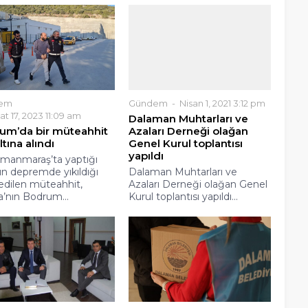
em
Gündem
Nisan 1, 2021 3:12 pm
t 17, 2023 11:09 am
Dalaman Muhtarları ve
um’da bir müteahhit
Azaları Derneği olağan
tına alındı
Genel Kurul toplantısı
yapıldı
manmaraş’ta yaptığı
ın depremde yıkıldığı
Dalaman Muhtarları ve
 edilen müteahhit,
Azaları Derneği olağan Genel
’nın Bodrum...
Kurul toplantısı yapıldı...