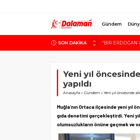
Gündem
Düny
SON DAKİKA
“BİR ERDOĞAN 
MHP’den Dalaman’
BAŞKAN SEZER 
SANAYİ SİTESİN
Yeni yıl öncesinde
SÜREK AVINDA 
yapıldı
Anasayfa
»
Gündem
»
Yeni yıl öncesinde al
Muğla’nın Ortaca ilçesinde yeni yıl 
gıda denetimi gerçekleştirdi. Yeni yı
olumsuzlukların önüne geçmek ve va