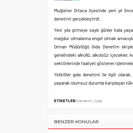
Muğla’nın Ortaca ilçesinde yeni yıl ön
denetimi gerçekleştirdi.
Yeni yıla girmeye sayılı günler kala y
mağdur olmalarına engel olmak amacıyla 
Orman Müdürlüğü Gıda Denetim ekipleri
genelindeki alkollü, alkolsüz içecekler, k
sektörlerinde faaliyet gösteren işletmeler
Yetkililer gıda denetimi ile ilgili olara
yaparak olumsuz durumla karşılaşan tüketi
ETİKETLER:
Denetim
,
Gıda
BENZER KONULAR