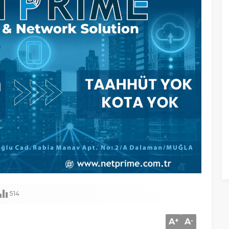
514
A
+
A
-