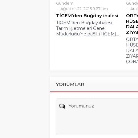
Gündem
Günd
Ağustos 22, 2015 9:27 am
Aral
TİGEM’den Buğday ihalesi
ORT
HÜSE
TİGEM’den Buğday ihalesi
DALA
Tarım İşletmeleri Genel
ZİYA
Müdürlüğü’ne bağlı (TİGEM)...
ORTA
HÜSE
DALA
ZİYA
ÇOBA
YORUMLAR