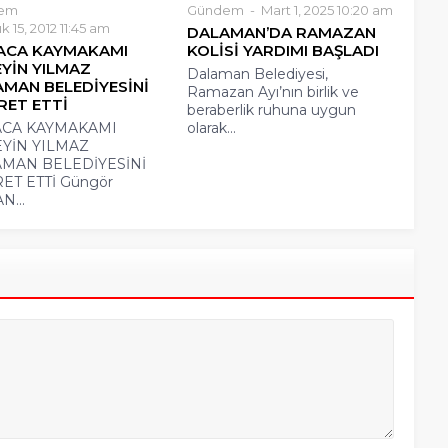
em
Gündem
Mart 1, 2025 10:20 am
ık 15, 2012 11:45 am
DALAMAN’DA RAMAZAN
ACA KAYMAKAMI
KOLİSİ YARDIMI BAŞLADI
YİN YILMAZ
Dalaman Belediyesi,
MAN BELEDİYESİNİ
Ramazan Ayı’nın birlik ve
RET ETTİ
beraberlik ruhuna uygun
CA KAYMAKAMI
olarak...
YİN YILMAZ
MAN BELEDİYESİNİ
RET ETTİ Güngör
N...