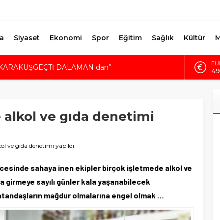
a
Siyaset
Ekonomi
Spor
Eğitim
Sağlık
Kültür
M
EU
KARAKUŞGEÇTİ DALAMAN dan”
49
da Birlik Mesajı
AL
5.
DURMUŞ, BELEDİYENİN BORCUNU AÇIKLADI
E 22 YENİ DÜKKAN
 alkol ve gıda denetimi
Bİ
10
KAZA KURŞUNU CAN ALDI
DO
41
kol ve gıda denetimi yapıldı
öncesinde sahaya inen ekipler birçok işletmede alkol ve
la girmeye sayılı günler kala yaşanabilecek
tandaşların mağdur olmalarına engel olmak …