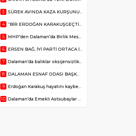
Programa, MHP
Parti’den meclis
Muğla İl Başkanı
üyesi olan Ersen Bağ,
3
SÜREK AVINDA KAZA KURŞUNU CAN ALDI
Burak Demirel,
partisinin 18 Ekim
Dalaman İlçe...
2025 günü yapılacak
4
“BİR ERDOĞAN KARAKUŞGEÇTİ DALAMAN dan”
olan ilçe kongresinde
başlanlığa aday
5
MHP’den Dalaman’da Birlik Mesajı
olduğunu açıkladı....
6
ERSEN BAĞ, İYİ PARTİ ORTACA İLÇE BAŞKANLIĞINA ADAY
7
Dalaman’da balıklar oksijensizlikten telef oldu
8
DALAMAN ESNAF ODASI BAŞKAN ADAYI TUNAHAN KÜÇÜK’TEN DALAMAN ESNAFLARININ FAYDALANABİLECEĞİ EĞİTİM ANLAŞMASI
9
Erdoğan Karakuş hayatını kaybetti
10
Dalaman’da Emekli Astsubaylar Özlük Hakları İçin Çağrı yaptı