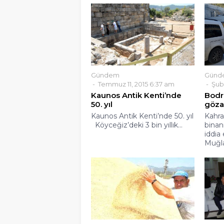
Gündem
Günd
Temmuz 11, 2015 6:37 am
Şuba
Kaunos Antik Kenti’nde
Bodr
50. yıl
gözal
Kaunos Antik Kenti’nde 50. yıl
Kahra
Köyceğiz’deki 3 bin yıllık...
binan
iddia
Muğla